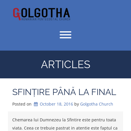
Skip
to
content
Toggle menu visibility.
ARTICLES
SFINȚIRE PÂNĂ LA FINAL
Posted on
October 18, 2016
by 
Golgotha Church
Chemarea lui Dumnezeu la Sfintire este pentru toata
viata. Ceea ce trebuie pastrat in atentie este faptul ca