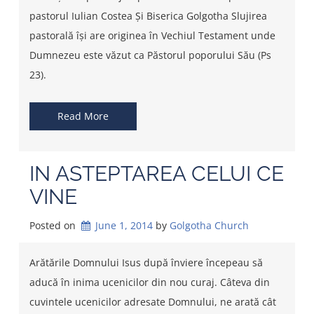
pastorul Iulian Costea Și Biserica Golgotha Slujirea
pastorală își are originea în Vechiul Testament unde
Dumnezeu este văzut ca Păstorul poporului Său (Ps
23).
Read More
IN ASTEPTAREA CELUI CE
VINE
Posted on
June 1, 2014
by 
Golgotha Church
Arătările Domnului Isus după înviere începeau să
aducă în inima ucenicilor din nou curaj. Câteva din
cuvintele ucenicilor adresate Domnului, ne arată cât