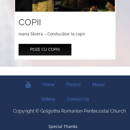
COPII
Ioana Sbiera – Conducător la copii
POZE CU COPIII
youtube
Home
Photos
Music
Videos
Contact Us
Copyright © Golgotha Romanian Pentecostal Church
Special Thanks