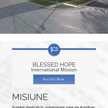
BLESSED HOPE
International Mission
Find Out More
MISIUNE
Suntem implicaţi în urmatoarele zone ale Românei: