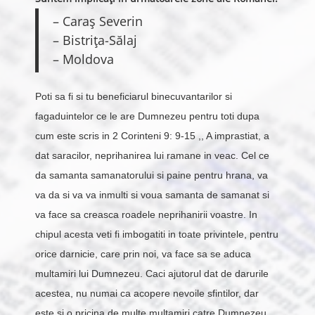
– Caraş Severin
– Bistriţa-Sălaj
– Moldova
Poti sa fi si tu beneficiarul binecuvantarilor si
fagaduintelor ce le are Dumnezeu pentru toti dupa
cum este scris in 2 Corinteni 9: 9-15 ,, A imprastiat, a
dat saracilor, neprihanirea lui ramane in veac. Cel ce
da samanta samanatorului si paine pentru hrana, va
va da si va va inmulti si voua samanta de samanat si
va face sa creasca roadele neprihanirii voastre. In
chipul acesta veti fi imbogatiti in toate privintele, pentru
orice darnicie, care prin noi, va face sa se aduca
multamiri lui Dumnezeu. Caci ajutorul dat de darurile
acestea, nu numai ca acopere nevoile sfintilor, dar
este si o pricina de multe multamiri catre Dumnezeu.